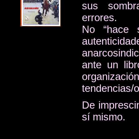
sus sombr
errores.
No “hace s
autenticid
anarcosindi
ante un lib
organización
tendencias/o
De imprescin
sí mismo.