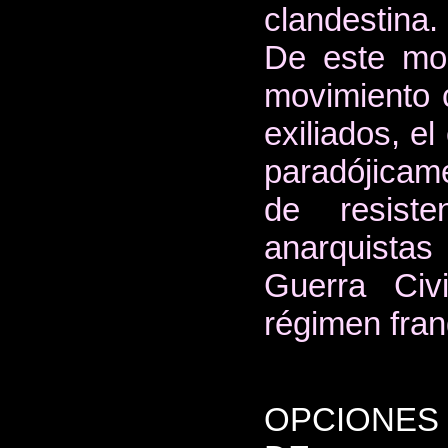
clandestina.
De este mod
movimiento 
exiliados, el
paradójicame
de resist
anarquista
Guerra Civ
régimen fran
OPCIONES