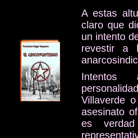
A estas alt
claro que d
un intento d
revestir a
anarcosindic
Intentos 
personalida
Villaverde 
asesinato of
es verda
represent