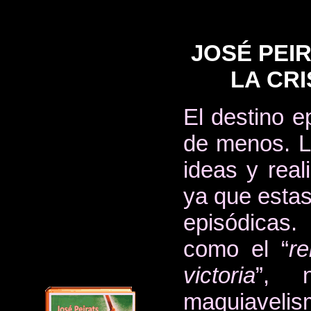
JOSÉ PEI
LA CRI
El destino e
de menos. L
ideas y real
ya que estas
episódicas.
como el “
r
victoria
”, n
maquiavel