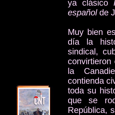
ya clásico
español
de J
Muy bien esc
día la hist
sindical, c
convirtieron
la Canadi
contienda civ
toda su histo
que se ro
República, s