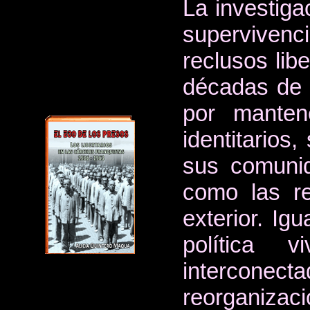
La investiga
supervivenc
reclusos lib
décadas de 
por manten
identitarios
sus comunid
como las re
exterior. Ig
política 
intercone
reorganizac