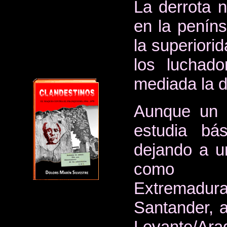
La derrota n
en la peníns
la superiori
los luchado
mediada la d
Aunque un p
estudia bás
dejando a un
como A
Extremadur
Santander, 
Levante/Ara